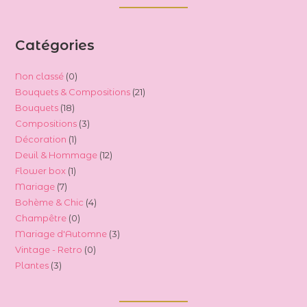
Catégories
0
Non classé
0
21
Bouquets & Compositions
21
produit
18
Bouquets
18
produits
3
Compositions
3
produits
1
Décoration
1
produits
12
Deuil & Hommage
12
produit
1
Flower box
1
produits
7
Mariage
7
produit
4
Bohème & Chic
4
produits
0
Champêtre
0
produits
3
Mariage d'Automne
3
produit
0
Vintage - Retro
0
produits
3
Plantes
3
produit
produits