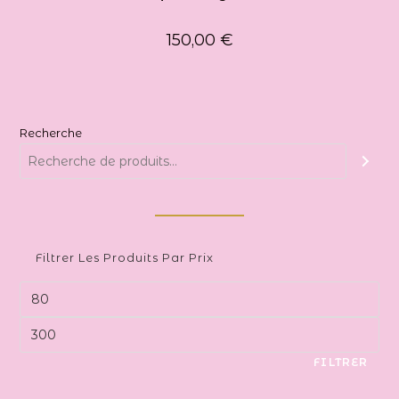
150,00
€
Recherche
Filtrer Les Produits Par Prix
Prix
min
Prix
max
FILTRER