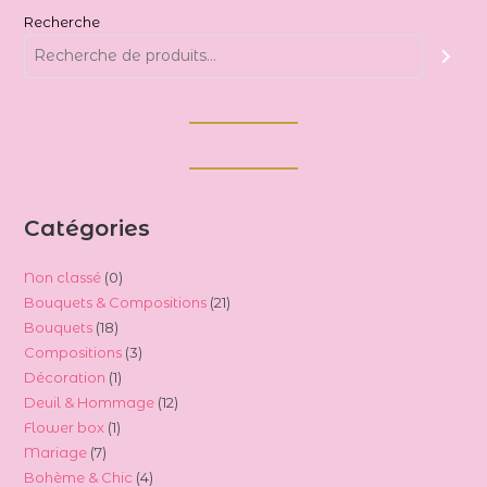
Recherche
Catégories
0
Non classé
0
21
Bouquets & Compositions
21
produit
18
Bouquets
18
produits
3
Compositions
3
produits
1
Décoration
1
produits
12
Deuil & Hommage
12
produit
1
Flower box
1
produits
7
Mariage
7
produit
4
Bohème & Chic
4
produits