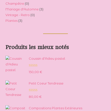
0
Champêtre
0
produits
3
Mariage d'Automne
3
produit
0
Vintage - Retro
0
produits
3
Plantes
3
produit
produits
Produits les mieux notés
Coussin d’Adieu pastel
Note
5.00
150,00
€
sur 5
Petit Coeur Tendresse
Note
5.00
80,00
€
sur 5
Compositions Plantes Extérieures