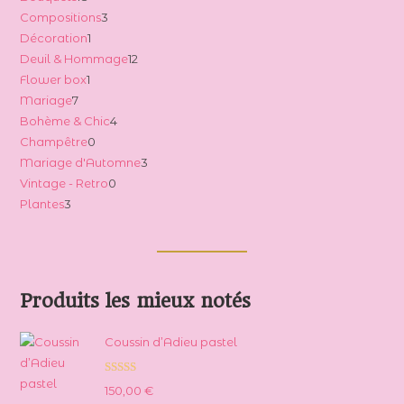
3
Compositions
3
produits
1
Décoration
1
produits
12
Deuil & Hommage
12
produit
1
Flower box
1
produits
7
Mariage
7
produit
4
Bohème & Chic
4
produits
0
Champêtre
0
produits
3
Mariage d'Automne
3
produit
0
Vintage - Retro
0
produits
3
Plantes
3
produit
produits
Produits les mieux notés
Coussin d’Adieu pastel
Note
5.00
150,00
€
sur 5