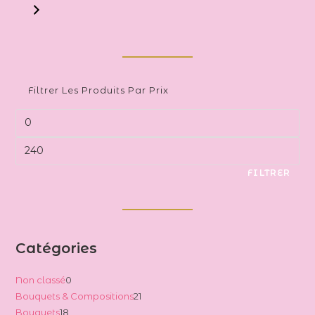
Filtrer Les Produits Par Prix
Prix
min
Prix
max
FILTRER
Catégories
0
Non classé
0
21
Bouquets & Compositions
21
produit
18
Bouquets
18
produits