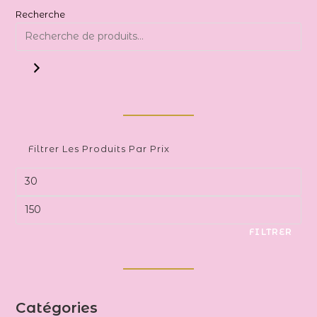
Recherche
Filtrer Les Produits Par Prix
Prix
min
Prix
max
FILTRER
Catégories