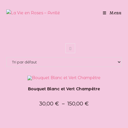
Skip
to
Menu
content
Bouquet Blanc et Vert Champêtre
Plage
30,00
€
–
150,00
€
de
prix :
30,00 €
à
150,00 €