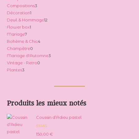
3
Compositions
3
produits
1
Décoration
1
produits
12
Deuil & Hommage
12
produit
1
Flower box
1
produits
7
Mariage
7
produit
4
Bohème & Chic
4
produits
0
Champêtre
0
produits
3
Mariage d'Automne
3
produit
0
Vintage - Retro
0
produits
3
Plantes
3
produit
produits
Produits les mieux notés
Coussin d’Adieu pastel
Note
5.00
150,00
€
sur 5