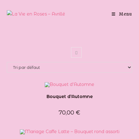
Skip
to
Menu
content
Bouquet d’Automne
70,00
€