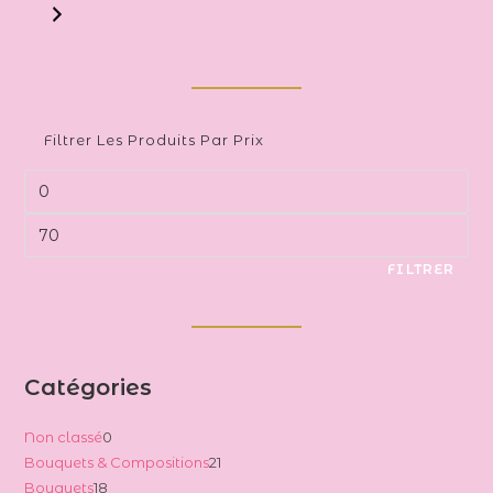
Filtrer Les Produits Par Prix
Prix
min
Prix
max
FILTRER
Catégories
0
Non classé
0
21
Bouquets & Compositions
21
produit
18
Bouquets
18
produits