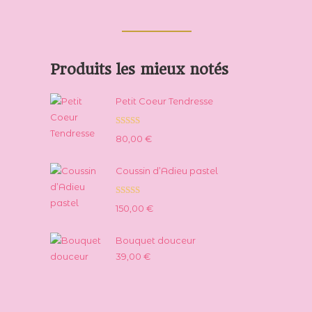
produits
Produits les mieux notés
Petit Coeur Tendresse
Note
5.00
80,00
€
sur 5
Coussin d’Adieu pastel
Note
5.00
150,00
€
sur 5
Bouquet douceur
39,00
€