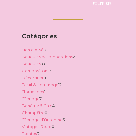
FILTRER
Catégories
0
Non classé
0
21
Bouquets & Compositions
21
produit
18
Bouquets
18
produits
3
Compositions
3
produits
1
Décoration
1
produits
12
Deuil & Hommage
12
produit
1
Flower box
1
produits
7
Mariage
7
produit
4
Bohème & Chic
4
produits
0
Champêtre
0
produits
3
Mariage d'Automne
3
produit
0
Vintage - Retro
0
produits
3
Plantes
3
produit